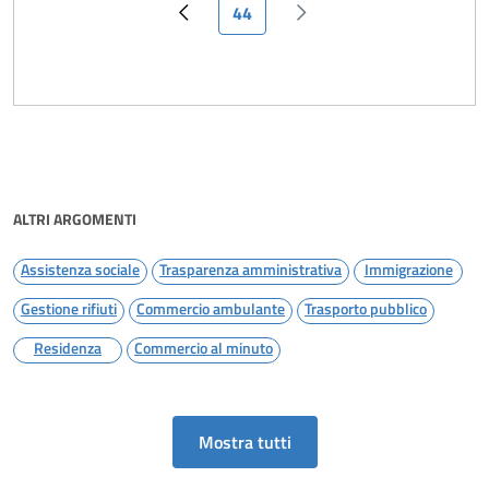
Pagina attuale
44
Pagina precedente
Pagina successiva
ALTRI ARGOMENTI
Assistenza sociale
Trasparenza amministrativa
Immigrazione
Gestione rifiuti
Commercio ambulante
Trasporto pubblico
Residenza
Commercio al minuto
Mostra tutti