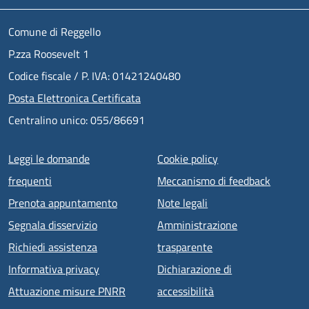
Comune di Reggello
P.zza Roosevelt 1
Codice fiscale / P. IVA: 01421240480
Posta Elettronica Certificata
Centralino unico: 055/86691
Menu piè di pagina
Leggi le domande
Cookie policy
frequenti
Meccanismo di feedback
Prenota appuntamento
Note legali
Segnala disservizio
Amministrazione
Richiedi assistenza
trasparente
Informativa privacy
Dichiarazione di
Attuazione misure PNRR
accessibilità