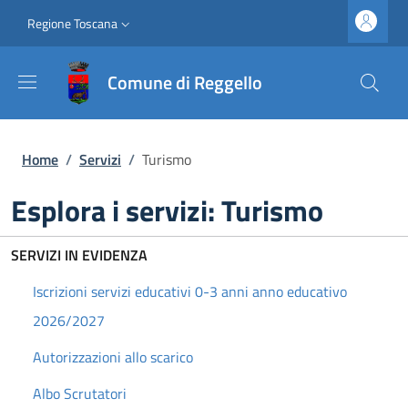
Salta al contenuto principale
Vai al contenuto del piè di pagina
Slim top
Regione Toscana
Comune di Reggello
Briciole di pane
Home
/
Servizi
/
Turismo
Esplora i servizi: Turismo
SERVIZI IN EVIDENZA
Iscrizioni servizi educativi 0-3 anni anno educativo
2026/2027
Autorizzazioni allo scarico
Albo Scrutatori