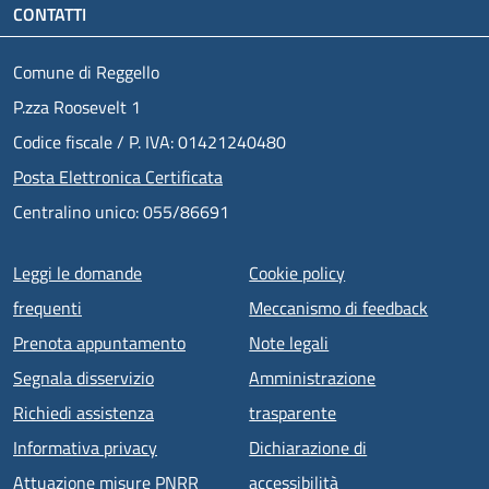
CONTATTI
Comune di Reggello
P.zza Roosevelt 1
Codice fiscale / P. IVA: 01421240480
Posta Elettronica Certificata
Centralino unico: 055/86691
Menu piè di pagina
Leggi le domande
Cookie policy
frequenti
Meccanismo di feedback
Prenota appuntamento
Note legali
Segnala disservizio
Amministrazione
Richiedi assistenza
trasparente
Informativa privacy
Dichiarazione di
Attuazione misure PNRR
accessibilità