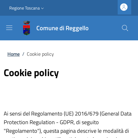
Salta al contenuto principale
Vai al contenuto del piè di pagina
Slim top
Regione Toscana
Comune di Reggello
Briciole di pane
Home
/
Cookie policy
Cookie policy
Ai sensi del Regolamento (UE) 2016/679 (General Data
Protection Regulation - GDPR, di seguito
"Regolamento"), questa pagina descrive le modalità di