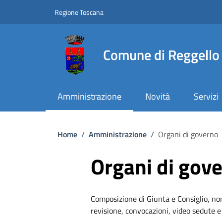
Slim top
Salta al contenuto principale
Vai al contenuto del piè di pagina
Regione Toscana
Comune di Reggello
Amministrazione
Novità
Servizi
Briciole di pane
Home
/
Amministrazione
/
Organi di governo
Organi di gov
Composizione di Giunta e Consiglio, n
revisione, convocazioni, video sedute e 