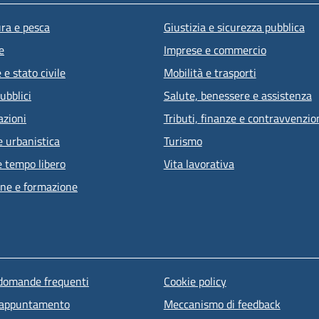
ura e pesca
Giustizia e sicurezza pubblica
e
Imprese e commercio
e stato civile
Mobilità e trasporti
ubblici
Salute, benessere e assistenza
azioni
Tributi, finanze e contravvenzio
e urbanistica
Turismo
e tempo libero
Vita lavorativa
ne e formazione
u piè di pagina
 domande frequenti
Cookie policy
 appuntamento
Meccanismo di feedback