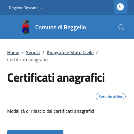
Salta al contenuto principale
Vai al contenuto del piè di pagina
Slim top
Regione Toscana
Comune di Reggello
Briciole di pane
Home
/
Servizi
/
Anagrafe e Stato Civile
/
Certificati anagrafici
Certificati anagrafici
Servizio attivo
Dettagli
Modalità di rilascio dei certificati anagrafici