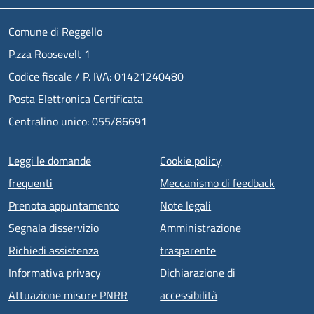
Comune di Reggello
P.zza Roosevelt 1
Codice fiscale / P. IVA: 01421240480
Posta Elettronica Certificata
Centralino unico: 055/86691
Menu piè di pagina
Leggi le domande
Cookie policy
frequenti
Meccanismo di feedback
Prenota appuntamento
Note legali
Segnala disservizio
Amministrazione
Richiedi assistenza
trasparente
Informativa privacy
Dichiarazione di
Attuazione misure PNRR
accessibilità