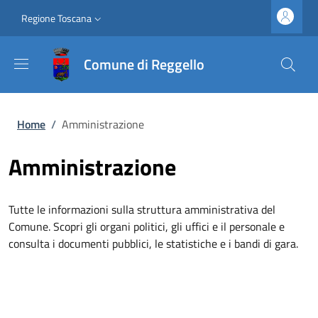
Salta al contenuto principale
Vai al contenuto del piè di pagina
Slim top
Regione Toscana
Comune di Reggello
Briciole di pane
Home
/
Amministrazione
Amministrazione
Tutte le informazioni sulla struttura amministrativa del
Comune. Scopri gli organi politici, gli uffici e il personale e
consulta i documenti pubblici, le statistiche e i bandi di gara.