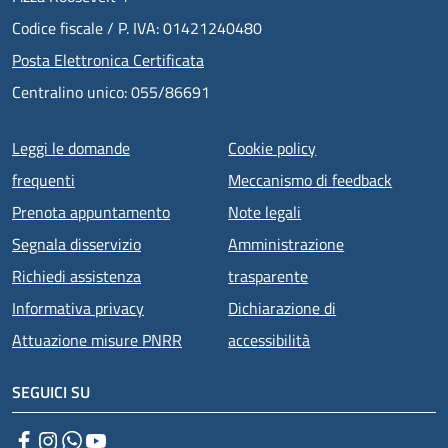
Codice fiscale / P. IVA: 01421240480
Posta Elettronica Certificata
Centralino unico: 055/86691
Menu piè di pagina
Leggi le domande
Cookie policy
frequenti
Meccanismo di feedback
Prenota appuntamento
Note legali
Segnala disservizio
Amministrazione
Richiedi assistenza
trasparente
Informativa privacy
Dichiarazione di
Attuazione misure PNRR
accessibilità
SEGUICI SU
Facebook
Instagram
WhatsApp
YouTube