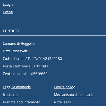
Luoghi
Eventi
CONTATTI
Comune di Reggello
P.zza Roosevelt 1
Codice fiscale / P. IVA: 01421240480
Posta Elettronica Certificata
Centralino unico: 055/86691
Menu piè di pagina
Leggi le domande
Cookie policy
frequenti
Meccanismo di feedback
Prenota appuntamento
Note legali