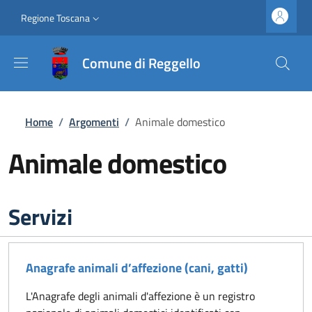
Salta al contenuto principale
Vai al contenuto del piè di pagina
Slim top
Regione Toscana
Comune di Reggello
Briciole di pane
Home
/
Argomenti
/
Animale domestico
Animale domestico
Servizi
Anagrafe animali d’affezione (cani, gatti)
L'Anagrafe degli animali d'affezione è un registro