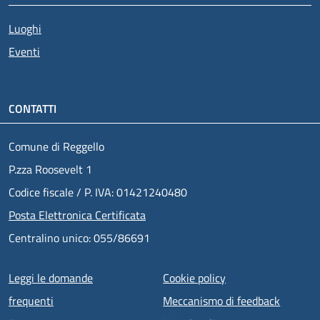
Luoghi
Eventi
CONTATTI
Comune di Reggello
P.zza Roosevelt 1
Codice fiscale / P. IVA: 01421240480
Posta Elettronica Certificata
Centralino unico: 055/86691
Menu piè di pagina
Leggi le domande
Cookie policy
frequenti
Meccanismo di feedback