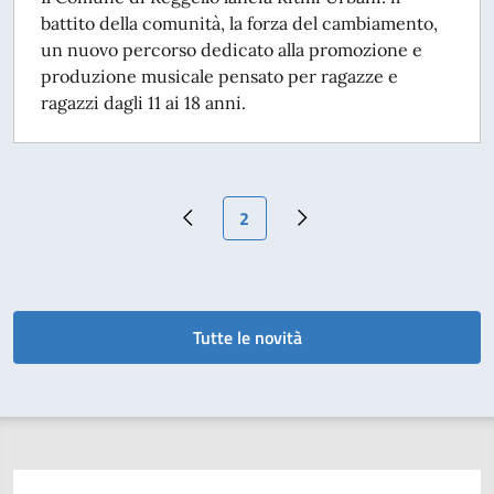
battito della comunità, la forza del cambiamento,
un nuovo percorso dedicato alla promozione e
produzione musicale pensato per ragazze e
ragazzi dagli 11 ai 18 anni.
Pagina attuale
2
Pagina precedente
Pagina successiva
Tutte le novità