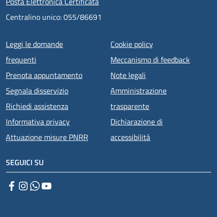
Posta Elettronica Certificata
Centralino unico: 055/86691
Menu piè di pagina
Leggi le domande
Cookie policy
frequenti
Meccanismo di feedback
Prenota appuntamento
Note legali
Segnala disservizio
Amministrazione
Richiedi assistenza
trasparente
Informativa privacy
Dichiarazione di
Attuazione misure PNRR
accessibilità
SEGUICI SU
Facebook
Instagram
WhatsApp
YouTube