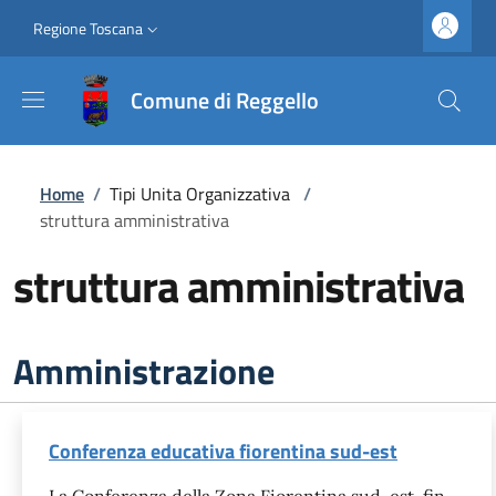
Salta al contenuto principale
Vai al contenuto del piè di pagina
Slim top
Regione Toscana
Comune di Reggello
Briciole di pane
Home
/
Tipi Unita Organizzativa
/
struttura amministrativa
struttura amministrativa
Amministrazione
Conferenza educativa fiorentina sud-est
La Conferenza della Zona Fiorentina sud-est, fin