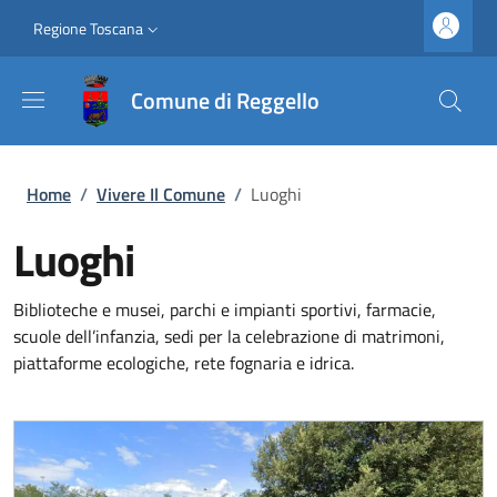
Salta al contenuto principale
Vai al contenuto del piè di pagina
Slim top
Regione Toscana
Comune di Reggello
Briciole di pane
Home
/
Vivere Il Comune
/
Luoghi
Luoghi
Biblioteche e musei, parchi e impianti sportivi, farmacie,
scuole dell’infanzia, sedi per la celebrazione di matrimoni,
piattaforme ecologiche, rete fognaria e idrica.