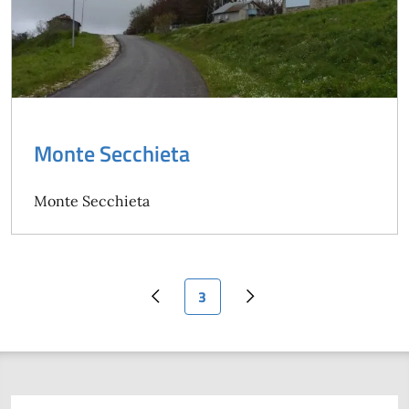
Monte Secchieta
Monte Secchieta
Pagina attuale
3
Pagina precedente
Pagina successiva