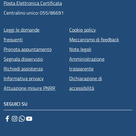
Posta Elettronica Certificata
Centralino unico: 055/86691
Menu piè di pagina
Leggi le domande
Cookie policy
frequenti
Meccanismo di feedback
Prenota appuntamento
Note legali
Segnala disservizio
Amministrazione
Richiedi assistenza
trasparente
Informativa privacy
Dichiarazione di
Attuazione misure PNRR
accessibilità
SEGUICI SU
Facebook
Instagram
WhatsApp
YouTube