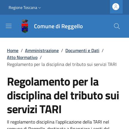
Salta al contenuto principale
Vai al contenuto del piè di pagina
Slim top
Regione Toscana
Comune di Reggello
Briciole di pane
Home
/
Amministrazione
/
Documenti e Dati
/
Atto Normativo
/
Regolamento per la disciplina del tributo sui servizi TARI
Regolamento per la
disciplina del tributo sui
servizi TARI
Dettagli
Il regolamento disciplina l’applicazione della TARI nel
comune di Reggello, destinata a finanziare i costi del