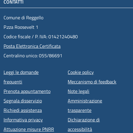
CONTATTI
Comune di Reggello
P.zza Roosevelt 1
Codice fiscale / P. IVA: 01421240480
Posta Elettronica Certificata
Centralino unico: 055/86691
Menu piè di pagina
Leggi le domande
Cookie policy
frequenti
Meccanismo di feedback
Prenota appuntamento
Note legali
Segnala disservizio
Amministrazione
Richiedi assistenza
trasparente
Informativa privacy
Dichiarazione di
Attuazione misure PNRR
accessibilità