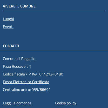
VIVERE IL COMUNE
Luoghi
Eventi
CONTATTI
Comune di Reggello
P.zza Roosevelt 1
Codice fiscale / P. IVA: 01421240480
Posta Elettronica Certificata
Centralino unico: 055/86691
Menu piè di pagina
Leggi le domande
Cookie policy