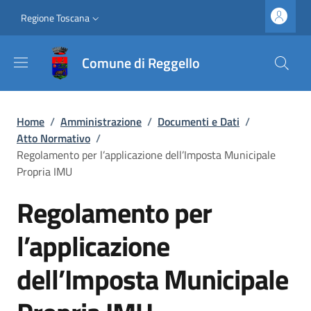
Salta al contenuto principale
Vai al contenuto del piè di pagina
Slim top
Regione Toscana
Comune di Reggello
Briciole di pane
Home
/
Amministrazione
/
Documenti e Dati
/
Atto Normativo
/
Regolamento per l’applicazione dell’Imposta Municipale
Propria IMU
Regolamento per
l’applicazione
dell’Imposta Municipale