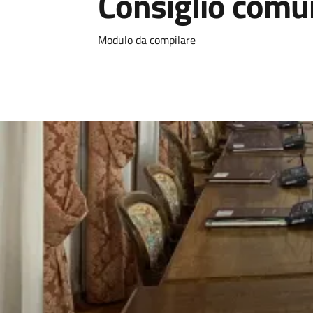
Consiglio comu
Dettagli
Modulo da compilare
Image