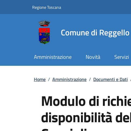
Slim top
Salta al contenuto principale
Vai al contenuto del piè di pagina
Regione Toscana
Comune di Reggello
Amministrazione
Novità
Servizi
Briciole di pane
Home
/
Amministrazione
/
Documenti e Dati
Modulo di richi
disponibilità de