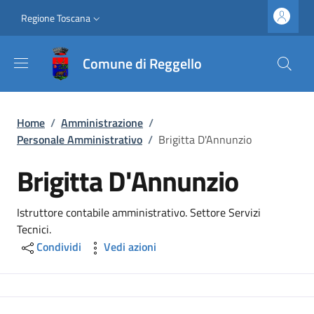
Salta al contenuto principale
Vai al contenuto del piè di pagina
Slim top
Regione Toscana
Comune di Reggello
Briciole di pane
Home
/
Amministrazione
/
Personale Amministrativo
/
Brigitta D'Annunzio
Brigitta D'Annunzio
Istruttore contabile amministrativo. Settore Servizi
Tecnici.
Condividi
Vedi azioni