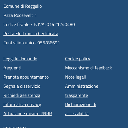
Comune di Reggello
P.zza Roosevelt 1
Codice fiscale / P. IVA: 01421240480
Posta Elettronica Certificata
Centralino unico: 055/86691
Menu piè di pagina
Leggi le domande
Cookie policy
frequenti
Meccanismo di feedback
Prenota appuntamento
Note legali
Segnala disservizio
Amministrazione
Richiedi assistenza
trasparente
Informativa privacy
Dichiarazione di
Attuazione misure PNRR
accessibilità