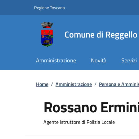
Slim top
Salta al contenuto principale
Vai al contenuto del piè di pagina
Regione Toscana
Comune di Reggello
Amministrazione
Novità
Servizi
Briciole di pane
Home
/
Amministrazione
/
Personale Amminis
Rossano Ermin
Agente Istruttore di Polizia Locale