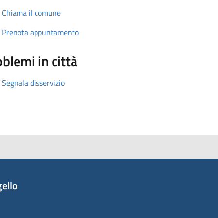
Chiama il comune
Prenota appuntamento
blemi in città
Segnala disservizio
ello