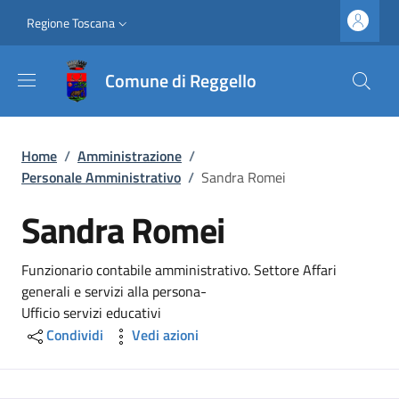
Salta al contenuto principale
Vai al contenuto del piè di pagina
Slim top
Regione Toscana
Comune di Reggello
Briciole di pane
Home
/
Amministrazione
/
Personale Amministrativo
/
Sandra Romei
Sandra Romei
Funzionario contabile amministrativo. Settore Affari
generali e servizi alla persona-
Ufficio servizi educativi
Condividi
Vedi azioni