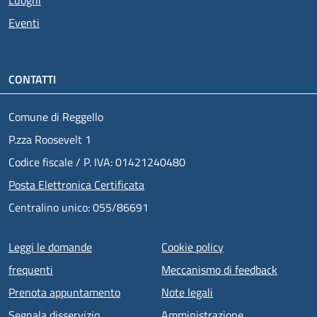
Eventi
CONTATTI
Comune di Reggello
P.zza Roosevelt 1
Codice fiscale / P. IVA: 01421240480
Posta Elettronica Certificata
Centralino unico: 055/86691
Menu piè di pagina
Leggi le domande
Cookie policy
frequenti
Meccanismo di feedback
Prenota appuntamento
Note legali
Segnala disservizio
Amministrazione