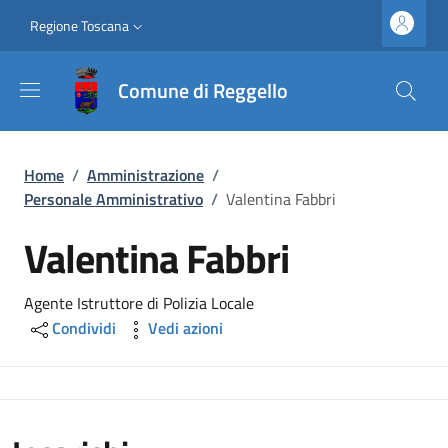
Salta al contenuto principale
Vai al contenuto del piè di pagina
Slim top
Regione Toscana
Comune di Reggello
Briciole di pane
Home
/
Amministrazione
/
Personale Amministrativo
/
Valentina Fabbri
Valentina Fabbri
Agente Istruttore di Polizia Locale
Condividi
Vedi azioni