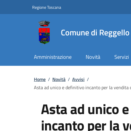
Slim top
Salta al contenuto principale
Vai al contenuto del piè di pagina
Regione Toscana
Comune di Reggello
Amministrazione
Novità
Servizi
Briciole di pane
Home
/
Novità
/
Avvisi
/
Asta ad unico e definitivo incanto per la vendita 
Asta ad unico e 
incanto per la v