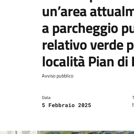
un’area attualm
a parcheggio pu
relativo verde p
località Pian di
Dettagli
Descrizione breve
Avviso pubblico
Data:
5 Febbraio 2025