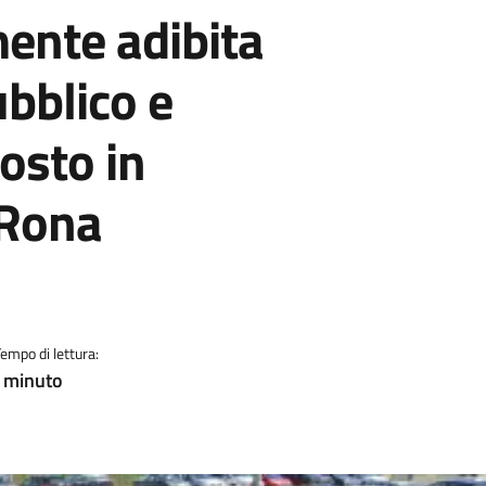
ente adibita
bblico e
osto in
 Rona
Tempo di lettura:
! minuto