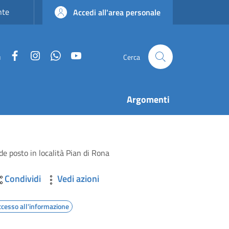
nte
Accedi all'area personale
Facebook
Instagram
WhatsApp
YouTube
u
Cerca
Argomenti
de posto in località Pian di Rona
Condividi
Vedi azioni
ccesso all'informazione