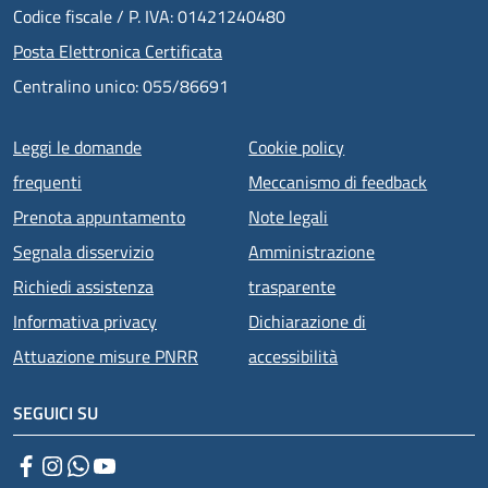
Codice fiscale / P. IVA: 01421240480
Posta Elettronica Certificata
Centralino unico: 055/86691
Menu piè di pagina
Leggi le domande
Cookie policy
frequenti
Meccanismo di feedback
Prenota appuntamento
Note legali
Segnala disservizio
Amministrazione
Richiedi assistenza
trasparente
Informativa privacy
Dichiarazione di
Attuazione misure PNRR
accessibilità
SEGUICI SU
Facebook
Instagram
WhatsApp
YouTube