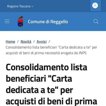
Salta al contenuto principale
Vai al contenuto del piè di pagina
Slim top
Regione Toscana
Comune di Reggello
Briciole di pane
Home
/
Novità
/
Avvisi
/
Consolidamento lista beneficiari "Carta dedicata a te" per
acquisti di beni di prima necessità erogata da INPS
Consolidamento lista
beneficiari "Carta
dedicata a te" per
acquisti di beni di prima