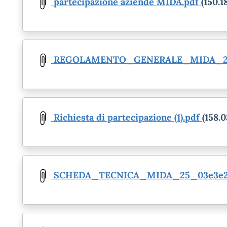
partecipazione aziende MIDA.pdf
(150.1
Document
REGOLAMENTO_GENERALE_MIDA_202
Document
Richiesta di partecipazione (1).pdf
(158.
Document
SCHEDA_TECNICA_MIDA_25_03e3e25
Document