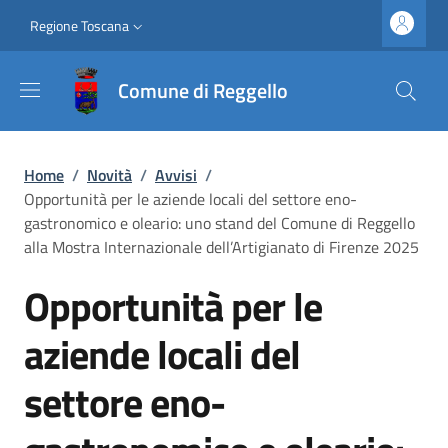
Salta al contenuto principale
Vai al contenuto del piè di pagina
Slim top
Regione Toscana
Comune di Reggello
Briciole di pane
Home
/
Novità
/
Avvisi
/
Opportunità per le aziende locali del settore eno-
gastronomico e oleario: uno stand del Comune di Reggello
alla Mostra Internazionale dell’Artigianato di Firenze 2025
Opportunità per le
aziende locali del
settore eno-