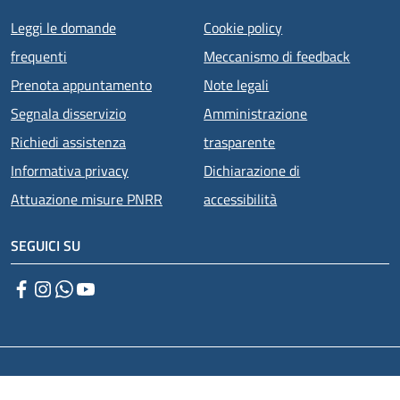
Menu piè di pagina
Leggi le domande
Cookie policy
frequenti
Meccanismo di feedback
Prenota appuntamento
Note legali
Segnala disservizio
Amministrazione
Richiedi assistenza
trasparente
Informativa privacy
Dichiarazione di
Attuazione misure PNRR
accessibilità
SEGUICI SU
Facebook
Instagram
WhatsApp
YouTube
Small prints