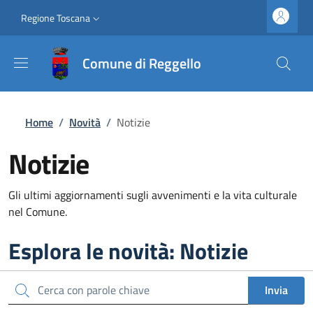
Salta al contenuto principale
Vai al contenuto del piè di pagina
Slim top
Regione Toscana
Comune di Reggello
Briciole di pane
Home
/
Novità
/
Notizie
Notizie
Gli ultimi aggiornamenti sugli avvenimenti e la vita culturale
nel Comune.
Esplora le novità: Notizie
Cerca
Invia