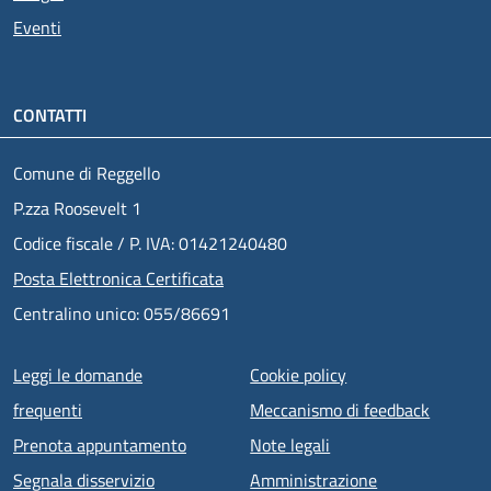
Eventi
CONTATTI
Comune di Reggello
P.zza Roosevelt 1
Codice fiscale / P. IVA: 01421240480
Posta Elettronica Certificata
Centralino unico: 055/86691
Menu piè di pagina
Leggi le domande
Cookie policy
frequenti
Meccanismo di feedback
Prenota appuntamento
Note legali
Segnala disservizio
Amministrazione