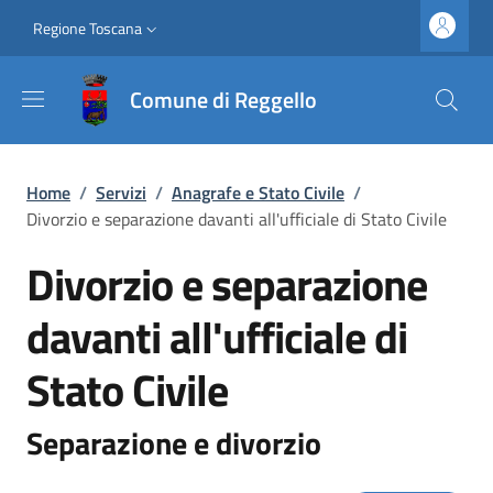
Salta al contenuto principale
Vai al contenuto del piè di pagina
Slim top
Regione Toscana
Comune di Reggello
Briciole di pane
Home
/
Servizi
/
Anagrafe e Stato Civile
/
Divorzio e separazione davanti all'ufficiale di Stato Civile
Divorzio e separazione
davanti all'ufficiale di
Stato Civile
Separazione e divorzio