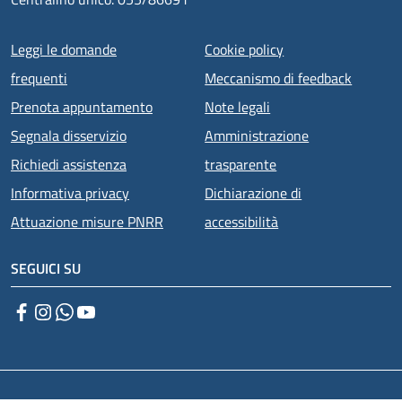
Menu piè di pagina
Leggi le domande
Cookie policy
frequenti
Meccanismo di feedback
Prenota appuntamento
Note legali
Segnala disservizio
Amministrazione
Richiedi assistenza
trasparente
Informativa privacy
Dichiarazione di
Attuazione misure PNRR
accessibilità
SEGUICI SU
Facebook
Instagram
WhatsApp
YouTube