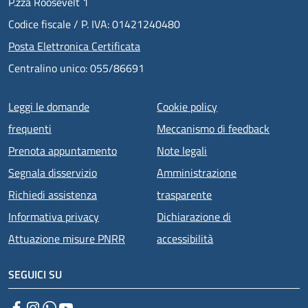
P.zza Roosevelt 1
Codice fiscale / P. IVA: 01421240480
Posta Elettronica Certificata
Centralino unico: 055/86691
Menu piè di pagina
Leggi le domande
Cookie policy
frequenti
Meccanismo di feedback
Prenota appuntamento
Note legali
Segnala disservizio
Amministrazione
Richiedi assistenza
trasparente
Informativa privacy
Dichiarazione di
Attuazione misure PNRR
accessibilità
SEGUICI SU
Facebook
Instagram
WhatsApp
YouTube