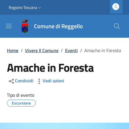
Salta al contenuto principale
Vai al contenuto del piè di pagina
Slim top
Regione Toscana
Comune di Reggello
Briciole di pane
Home
/
Vivere Il Comune
/
Eventi
/
Amache in Foresta
Amache in Foresta
Condividi
Vedi azioni
Tipo di evento
Escursione
Image