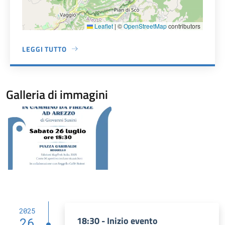
Leaflet
|
©
OpenStreetMap
contributors
LEGGI TUTTO
A PROPOSITO DI PIAZZA POTENTE
Galleria di immagini
Image
2025
18:30 - Inizio evento
26