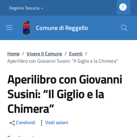
Salta al contenuto principale
Vai al contenuto del piè di pagina
Slim top
Regione Toscana
Comune di Reggello
Briciole di pane
Home
/
Vivere Il Comune
/
Eventi
/
Aperilibro con Giovanni Susini: “Il Giglio e la Chimera”
Aperilibro con Giovanni
Susini: “Il Giglio e la
Chimera”
Condividi
Vedi azioni