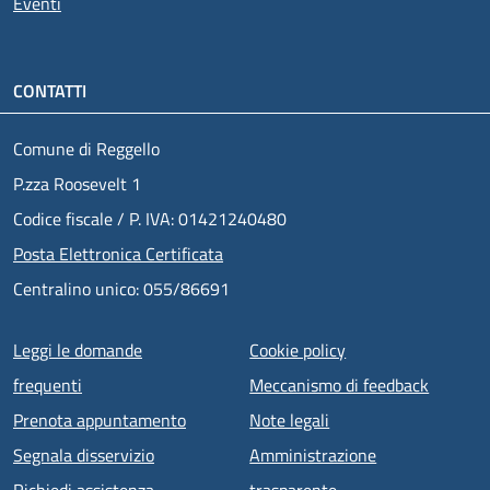
Eventi
CONTATTI
Comune di Reggello
P.zza Roosevelt 1
Codice fiscale / P. IVA: 01421240480
Posta Elettronica Certificata
Centralino unico: 055/86691
Menu piè di pagina
Leggi le domande
Cookie policy
frequenti
Meccanismo di feedback
Prenota appuntamento
Note legali
Segnala disservizio
Amministrazione