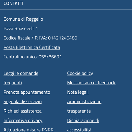
CONTATTI
Comune di Reggello
P.zza Roosevelt 1
Codice fiscale / P. IVA: 01421240480
Posta Elettronica Certificata
Centralino unico: 055/86691
Menu piè di pagina
Leggi le domande
Cookie policy
frequenti
Meccanismo di feedback
Prenota appuntamento
Note legali
Segnala disservizio
Amministrazione
Richiedi assistenza
trasparente
Informativa privacy
Dichiarazione di
Attuazione misure PNRR
accessibilità