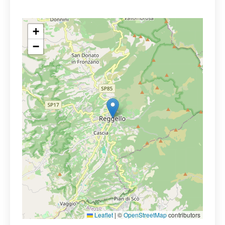
+
−
Leaflet
|
©
OpenStreetMap
contributors