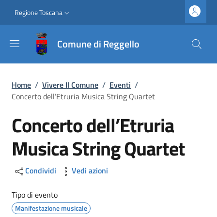
Salta al contenuto principale
Vai al contenuto del piè di pagina
Slim top
Regione Toscana
Comune di Reggello
Briciole di pane
Home
/
Vivere Il Comune
/
Eventi
/
Concerto dell’Etruria Musica String Quartet
Concerto dell’Etruria
Musica String Quartet
Condividi
Vedi azioni
Tipo di evento
Manifestazione musicale