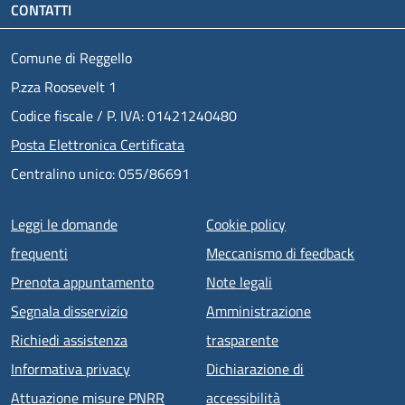
CONTATTI
Comune di Reggello
P.zza Roosevelt 1
Codice fiscale / P. IVA: 01421240480
Posta Elettronica Certificata
Centralino unico: 055/86691
Menu piè di pagina
Leggi le domande
Cookie policy
frequenti
Meccanismo di feedback
Prenota appuntamento
Note legali
Segnala disservizio
Amministrazione
Richiedi assistenza
trasparente
Informativa privacy
Dichiarazione di
Attuazione misure PNRR
accessibilità