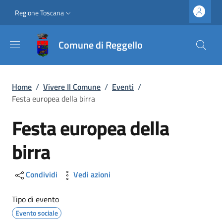
Salta al contenuto principale
Vai al contenuto del piè di pagina
Slim top
Regione Toscana
Comune di Reggello
Briciole di pane
Home
/
Vivere Il Comune
/
Eventi
/
Festa europea della birra
Festa europea della
birra
Condividi
Vedi azioni
Tipo di evento
Evento sociale