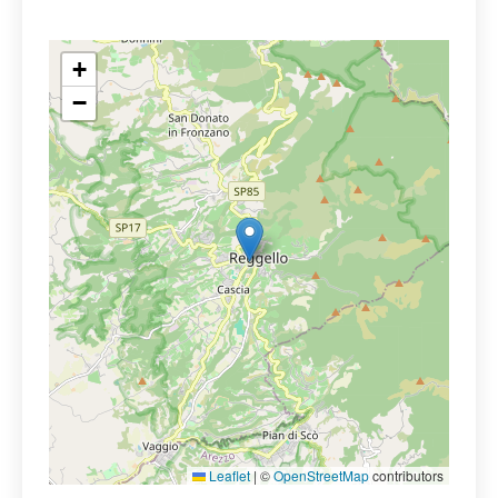
+
−
Leaflet
|
©
OpenStreetMap
contributors