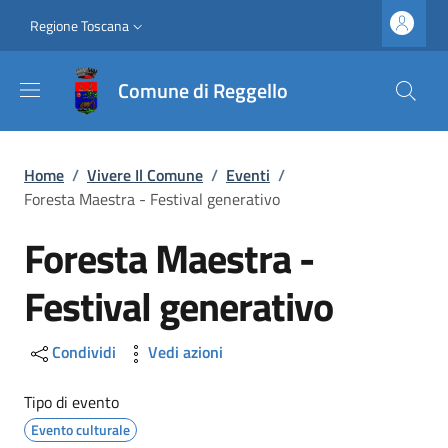
Salta al contenuto principale
Vai al contenuto del piè di pagina
Slim top
Regione Toscana
Comune di Reggello
Briciole di pane
Home
/
Vivere Il Comune
/
Eventi
/
Foresta Maestra - Festival generativo
Foresta Maestra -
Festival generativo
Condividi
Vedi azioni
Tipo di evento
Evento culturale