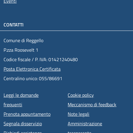
Eventi
CONTATTI
Comune di Reggello
P.zza Roosevelt 1
Codice fiscale / P. IVA: 01421240480
Posta Elettronica Certificata
Centralino unico: 055/86691
Menu piè di pagina
Leggi le domande
Cookie policy
frequenti
Meccanismo di feedback
Prenota appuntamento
Note legali
Segnala disservizio
Amministrazione