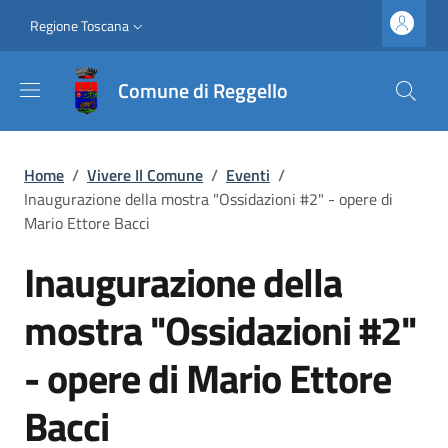
Salta al contenuto principale
Vai al contenuto del piè di pagina
Slim top
Regione Toscana
Comune di Reggello
Briciole di pane
Home
/
Vivere Il Comune
/
Eventi
/
Inaugurazione della mostra "Ossidazioni #2" - opere di
Mario Ettore Bacci
Inaugurazione della
mostra "Ossidazioni #2"
- opere di Mario Ettore
Bacci