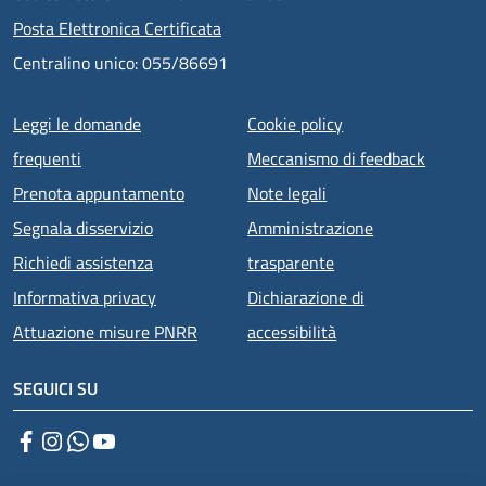
Posta Elettronica Certificata
Centralino unico: 055/86691
Menu piè di pagina
Leggi le domande
Cookie policy
frequenti
Meccanismo di feedback
Prenota appuntamento
Note legali
Segnala disservizio
Amministrazione
Richiedi assistenza
trasparente
Informativa privacy
Dichiarazione di
Attuazione misure PNRR
accessibilità
SEGUICI SU
Facebook
Instagram
WhatsApp
YouTube