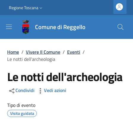
Salta al contenuto principale
Vai al contenuto del piè di pagina
Slim top
Regione Toscana
Comune di Reggello
Briciole di pane
Home
/
Vivere Il Comune
/
Eventi
/
Le notti dell'archeologia
Le notti dell'archeologia
Condividi
Vedi azioni
Tipo di evento
Visita guidata