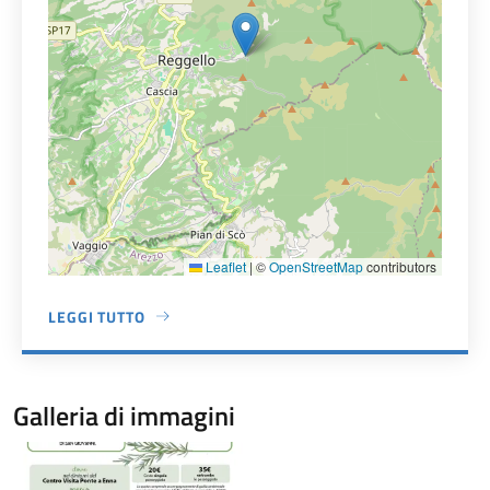
Leaflet
|
©
OpenStreetMap
contributors
LEGGI TUTTO
A PROPOSITO DI CENTRO VISITE REGGELLO NATURA - PON
Galleria di immagini
Image