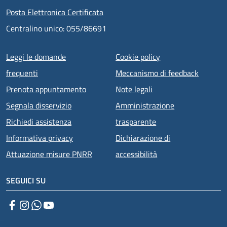
Posta Elettronica Certificata
Centralino unico: 055/86691
Menu piè di pagina
Leggi le domande
Cookie policy
frequenti
Meccanismo di feedback
Prenota appuntamento
Note legali
Segnala disservizio
Amministrazione
Richiedi assistenza
trasparente
Informativa privacy
Dichiarazione di
Attuazione misure PNRR
accessibilità
SEGUICI SU
Facebook
Instagram
WhatsApp
YouTube