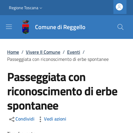
Salta al contenuto principale
Vai al contenuto del piè di pagina
Slim top
Regione Toscana
Comune di Reggello
Briciole di pane
Home
/
Vivere Il Comune
/
Eventi
/
Passeggiata con riconoscimento di erbe spontanee
Passeggiata con
riconoscimento di erbe
spontanee
Condividi
Vedi azioni