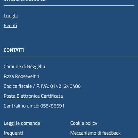
Luoghi
Eventi
CONTATTI
Comune di Reggello
P.zza Roosevelt 1
Codice fiscale / P. IVA: 01421240480
Posta Elettronica Certificata
Centralino unico: 055/86691
Menu piè di pagina
Leggi le domande
Cookie policy
frequenti
Meccanismo di feedback