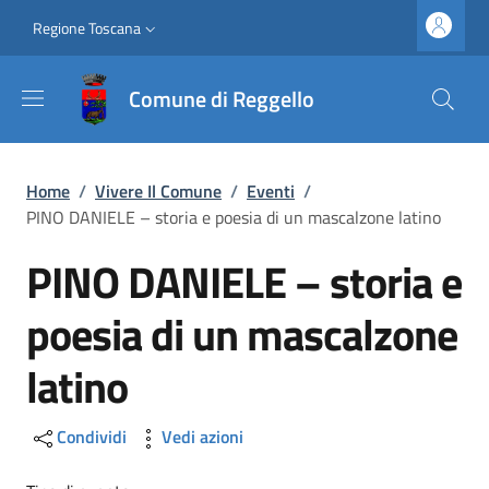
Salta al contenuto principale
Vai al contenuto del piè di pagina
Slim top
Regione Toscana
Comune di Reggello
Briciole di pane
Home
/
Vivere Il Comune
/
Eventi
/
PINO DANIELE – storia e poesia di un mascalzone latino
PINO DANIELE – storia e
poesia di un mascalzone
latino
Condividi
Vedi azioni