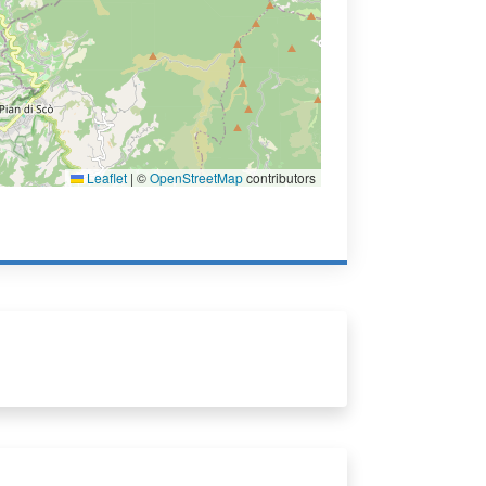
Leaflet
|
©
OpenStreetMap
contributors