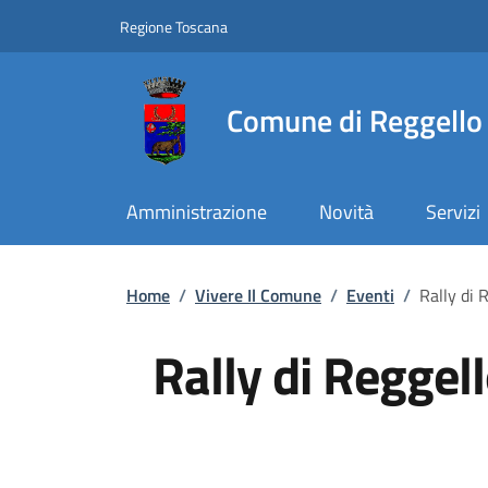
Slim top
Salta al contenuto principale
Vai al contenuto del piè di pagina
Regione Toscana
Comune di Reggello
Amministrazione
Novità
Servizi
Briciole di pane
Home
/
Vivere Il Comune
/
Eventi
/
Rally di 
Rally di Reggel