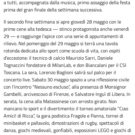
a tutti, accompagnata dalla musica, primo assaggio della festa
prima del gran finale della settimana successiva.
Il secondo fine settimana si apre giovedì 28 maggio con le
prime cene alla tedesca — stinco protagonista anche venerdì
29 — e raggiunge l’apice con una serie di appuntamenti di
rilievo. Nel pomeriggio del 29 maggio si terrà una tavola
rotonda dedicata allo sport come scuola di vita, con ospiti
d’eccezione: il tecnico di calcio Maurizio Sarri, Daniele
Tognaccini fondatore di MilanLab, e don Biancalani per il CSI
Toscana. La sera, Lorenzo Baglioni salirà sul palco per il
concerto live. Sabato 30 maggio spazio a una riflessione civile
con l’incontro “Nessuno escluso”, alla presenza di Monsignor
Gambelli, arcivescovo di Firenze, e Salvatore Inguì di Libera. In
serata, la cena alla Matassinese con arrosto girato. Non
mancano lo sport e il divertimento: il torneo amatoriale “Ciao
Amici! di Ricca”, la gara podistica Fragole e Panna, tornei di
minibasket e pallavolo, dimostrazioni di rugby, spettacoli di
danza, giochi medievali, gonfiabili, esposizioni LEGO e giochi di