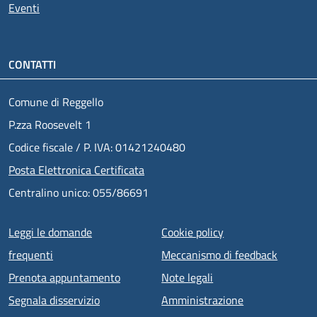
Eventi
CONTATTI
Comune di Reggello
P.zza Roosevelt 1
Codice fiscale / P. IVA: 01421240480
Posta Elettronica Certificata
Centralino unico: 055/86691
Menu piè di pagina
Leggi le domande
Cookie policy
frequenti
Meccanismo di feedback
Prenota appuntamento
Note legali
Segnala disservizio
Amministrazione