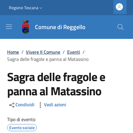
Salta al contenuto principale
Vai al contenuto del piè di pagina
Slim top
Regione Toscana
Comune di Reggello
Briciole di pane
Home
/
Vivere Il Comune
/
Eventi
/
Sagra delle fragole e panna al Matassino
Sagra delle fragole e
panna al Matassino
Condividi
Vedi azioni
Tipo di evento
Evento sociale