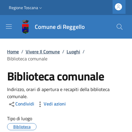
Salta al contenuto principale
Vai al contenuto del piè di pagina
Slim top
Regione Toscana
Comune di Reggello
Briciole di pane
Home
/
Vivere Il Comune
/
Luoghi
/
Biblioteca comunale
Biblioteca comunale
Dettagli
Indirizzo, orari di apertura e recapiti della biblioteca
comunale.
Condividi
Vedi azioni
Tipo di luogo
Biblioteca