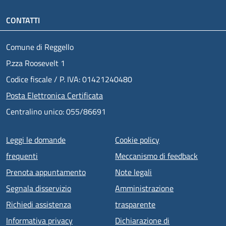
CONTATTI
Comune di Reggello
P.zza Roosevelt 1
Codice fiscale / P. IVA: 01421240480
Posta Elettronica Certificata
Centralino unico: 055/86691
Menu piè di pagina
Leggi le domande
Cookie policy
frequenti
Meccanismo di feedback
Prenota appuntamento
Note legali
Segnala disservizio
Amministrazione
Richiedi assistenza
trasparente
Informativa privacy
Dichiarazione di