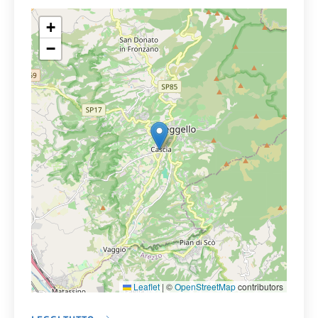
+
−
Leaflet
|
©
OpenStreetMap
contributors