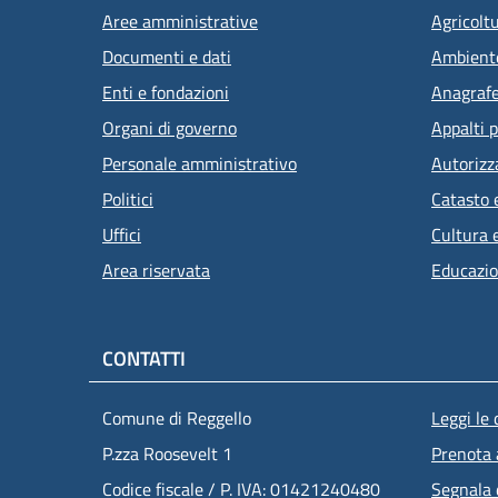
Aree amministrative
Agricolt
Documenti e dati
Ambient
Enti e fondazioni
Anagrafe 
Organi di governo
Appalti p
Personale amministrativo
Autorizz
Politici
Catasto 
Uffici
Cultura 
Area riservata
Educazio
CONTATTI
Men
Comune di Reggello
Leggi le
P.zza Roosevelt 1
Prenota
Codice fiscale / P. IVA: 01421240480
Segnala 