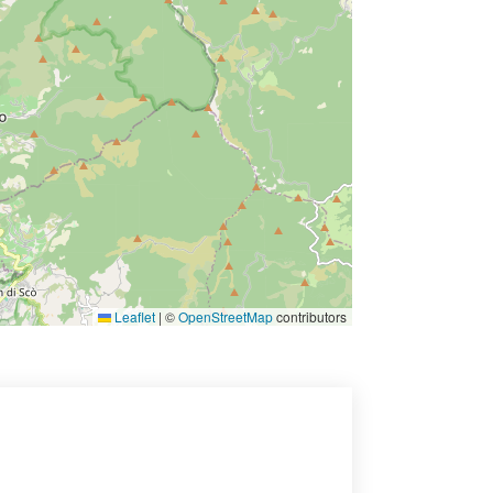
Leaflet
|
©
OpenStreetMap
contributors