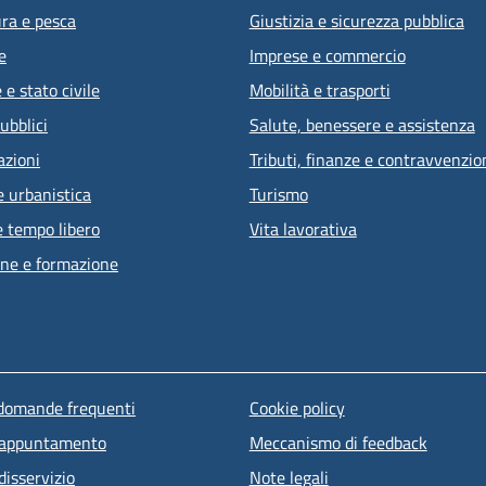
ura e pesca
Giustizia e sicurezza pubblica
e
Imprese e commercio
e stato civile
Mobilità e trasporti
ubblici
Salute, benessere e assistenza
azioni
Tributi, finanze e contravvenzio
e urbanistica
Turismo
e tempo libero
Vita lavorativa
ne e formazione
u piè di pagina
 domande frequenti
Cookie policy
 appuntamento
Meccanismo di feedback
disservizio
Note legali