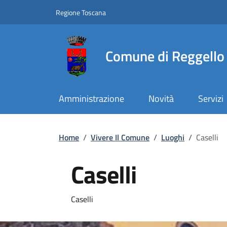
Slim top
Salta al contenuto principale
Vai al contenuto del piè di pagina
Regione Toscana
Comune di Reggello
Amministrazione
Novità
Servizi
Briciole di pane
Home
/
Vivere Il Comune
/
Luoghi
/
Caselli
Caselli
Dettagli
Caselli