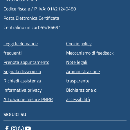
Codice fiscale / P. IVA: 01421240480
Posta Elettronica Certificata
Centralino unico: 055/86691
Menu piè di pagina
Leggi le domande
Cookie policy
frequenti
Meccanismo di feedback
Prenota appuntamento
Note legali
Segnala disservizio
Amministrazione
Richiedi assistenza
trasparente
Informativa privacy
Dichiarazione di
Attuazione misure PNRR
accessibilità
SEGUICI SU
Facebook
Instagram
WhatsApp
YouTube