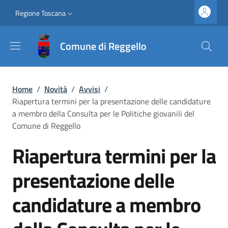
Salta al contenuto principale
Vai al contenuto del piè di pagina
Slim top
Regione Toscana
Comune di Reggello
Briciole di pane
Home
/
Novità
/
Avvisi
/
Riapertura termini per la presentazione delle candidature
a membro della Consulta per le Politiche giovanili del
Comune di Reggello
Riapertura termini per la
presentazione delle
candidature a membro