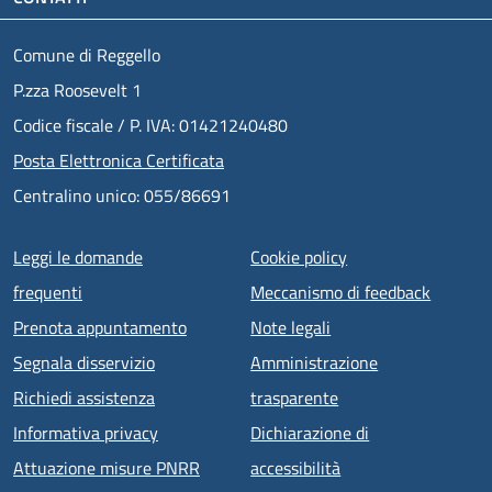
Comune di Reggello
P.zza Roosevelt 1
Codice fiscale / P. IVA: 01421240480
Posta Elettronica Certificata
Centralino unico: 055/86691
Menu piè di pagina
Leggi le domande
Cookie policy
frequenti
Meccanismo di feedback
Prenota appuntamento
Note legali
Segnala disservizio
Amministrazione
Richiedi assistenza
trasparente
Informativa privacy
Dichiarazione di
Attuazione misure PNRR
accessibilità