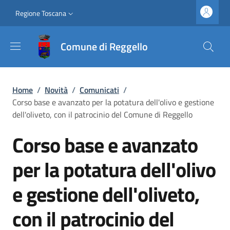
Salta al contenuto principale
Vai al contenuto del piè di pagina
Slim top
Regione Toscana
Comune di Reggello
Briciole di pane
Home
/
Novità
/
Comunicati
/
Corso base e avanzato per la potatura dell'olivo e gestione
dell'oliveto, con il patrocinio del Comune di Reggello
Corso base e avanzato
per la potatura dell'olivo
e gestione dell'oliveto,
con il patrocinio del