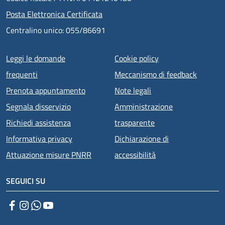
Posta Elettronica Certificata
Centralino unico: 055/86691
Menu piè di pagina
Leggi le domande
Cookie policy
frequenti
Meccanismo di feedback
Prenota appuntamento
Note legali
Segnala disservizio
Amministrazione
Richiedi assistenza
trasparente
Informativa privacy
Dichiarazione di
Attuazione misure PNRR
accessibilità
SEGUICI SU
Facebook
Instagram
WhatsApp
YouTube