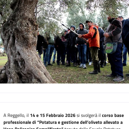
Descrizione
A Reggello, il
14 e 15 Febbraio 2026
si svolgerà il
corso base
professionale di “Potatura e gestione dell’oliveto allevato a
Vaso Policonico Semplificato”
tenuto dalla Scuola Potatura