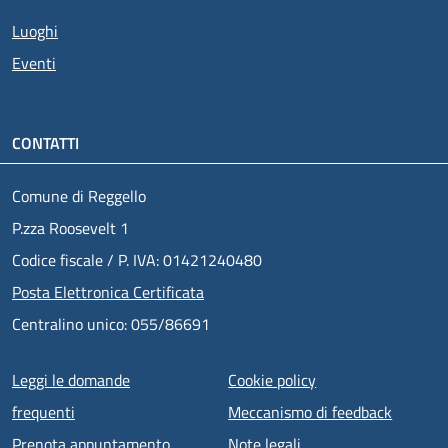
Luoghi
Eventi
CONTATTI
Comune di Reggello
P.zza Roosevelt 1
Codice fiscale / P. IVA: 01421240480
Posta Elettronica Certificata
Centralino unico: 055/86691
Menu piè di pagina
Leggi le domande
Cookie policy
frequenti
Meccanismo di feedback
Prenota appuntamento
Note legali