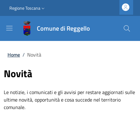
Salta al contenuto principale
Vai al contenuto del piè di pagina
Slim top
Regione Toscana
Comune di Reggello
Briciole di pane
Home
/
Novità
Novità
Le notizie, i comunicati e gli avvisi per restare aggiornati sulle
ultime novità, opportunità e cosa succede nel territorio
comunale.