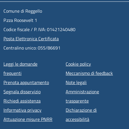
Comune di Reggello
P.zza Roosevelt 1
Codice fiscale / P. IVA: 01421240480
Posta Elettronica Certificata
Centralino unico: 055/86691
Menu piè di pagina
Leggi le domande
Cookie policy
frequenti
Meccanismo di feedback
Prenota appuntamento
Note legali
Segnala disservizio
Amministrazione
Richiedi assistenza
trasparente
Informativa privacy
Dichiarazione di
Attuazione misure PNRR
accessibilità