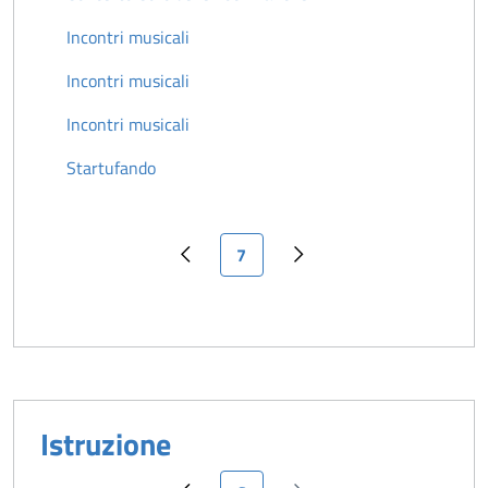
Incontri musicali
Incontri musicali
Incontri musicali
Startufando
Pagina attuale
7
Pagina precedente
Pagina successiva
Istruzione
Pagina attuale