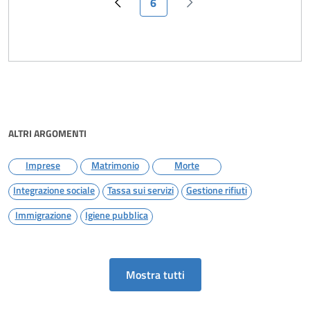
6
Pagina precedente
Pagina successiva
ALTRI ARGOMENTI
Imprese
Matrimonio
Morte
Integrazione sociale
Tassa sui servizi
Gestione rifiuti
Immigrazione
Igiene pubblica
Mostra tutti