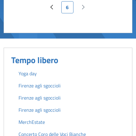
Pagina attuale
6
Pagina precedente
Pagina successiva
Tempo libero
Yoga day
Firenze agli sgoccioli
Firenze agli sgoccioli
Firenze agli sgoccioli
MerchEstate
Concerto Coro delle Voci Bianche